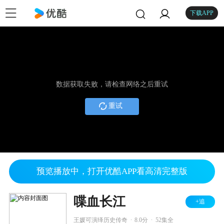
下载APP
数据获取失败，请检查网络之后重试
重试
预览播放中，打开优酷APP看高清完整版
喋血长江
+追
.
.
王媛可演绎历史传奇
8.0分
52集全