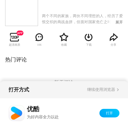
两个不同的家族，两伙不同理想的人，经历了爱
恨交织的商战血拼，但面对国家危亡之时，在中
展开
共地下党的组织感召下，民族情怀得以唤醒，大
义为先地抛弃前嫌，联合起来，配合主力部队死
死守住川江抗日防线——石牌炮台阵地。并不惜
超清画质
收藏
下载
分享
106
凿沉自家的轮船阻塞了日舰航道，彻底地粉碎了
日军进攻内陆的妄想。用家业、用血肉、拼性
命，筑起一道川江上的长城。他们辉煌曲折，极
热门评论
富传奇色彩的经历，浓缩了一曲挽救民族危亡的
颂歌。
暂无评论
打开方式
继续使用浏览器
Copyright©
2026
优酷 youku.com
版权所有
优酷
京ICP备06050721号-1
打开
为好内容全力以赴