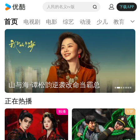
人民的名义tv版
下载APP
首页
电视剧
电影
综艺
动漫
少儿
教育
生
山与海·谭松韵逆袭改命当霸总
正在热播
独播
VIP