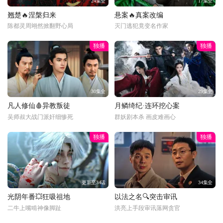
24集全
17集全
翘楚🔥涅槃归来
悬案🔥真案改编
陈都灵周翊然掀翻野心局
灭门逃犯竟变名作家
独播
独播
30集全
29集全
凡人修仙🩸异教叛徒
月鳞绮纪·连环挖心案
吴师叔大战门派奸细惨死
群妖剧本杀 画皮难画心
独播
独播
更新至34话
34集全
光阴年番💥狂吸祖地
以法之名🔍突击审讯
二牛上嘴啃神像脚趾
洪亮上手段审讯落网贪官