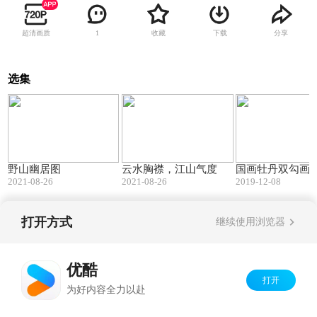
超清画质
收藏
下载
分享
1
选集
01:48
01:04
野山幽居图
云水胸襟，江山气度
国画牡丹双勾画
2021-08-26
2021-08-26
2019-12-08
打开方式
继续使用浏览器
Copyright©
2026
优酷 youku.com
版权所有
京ICP备06050721号-1
优酷
打开
为好内容全力以赴