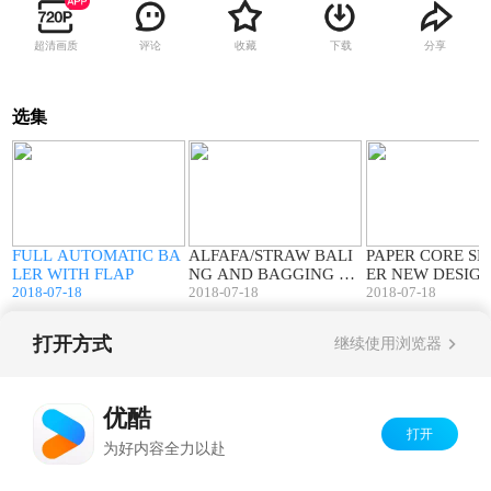
超清画质
评论
收藏
下载
分享
选集
7
02:26
01:00
z
FULL AUTOMATIC BA
ALFAFA/STRAW BALI
PAPER CORE S
LER WITH FLAP
NG AND BAGGING M
ER NEW DESIG
2018-07-18
ACHINES
2018-07-18
2018-07-18
打开方式
继续使用浏览器
Copyright©
2026
优酷 youku.com
版权所有
京ICP备06050721号-1
优酷
打开
为好内容全力以赴