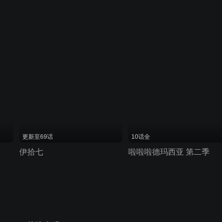
更新至69话
10话全
伊拾七
啦啦啦德玛西亚 第二季