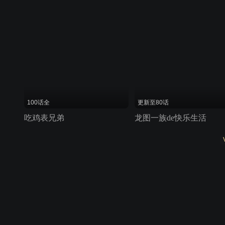
100话全
更新至80话
吃鸡表兄弟
龙图一族de快乐生活