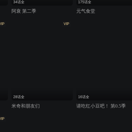
34话全
175话全
阿衰 第二季
元气食堂
VIP
VIP
28话全
16话全
米奇和朋友们
请吃红小豆吧！ 第0.5季
VIP