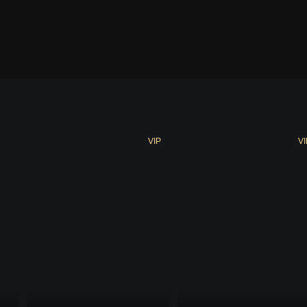
VIP
VI