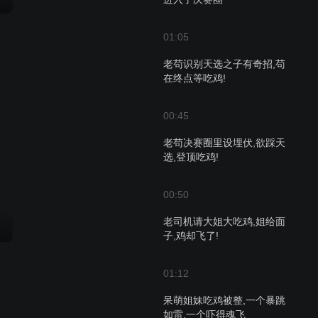
01:05
老苟识别天选之子有奇招,苟
在终点等吃鸡!
00:45
老苟决赛圈里设埋伏,欲踩天
选,登顶吃鸡!
00:50
老司机请大姐大吃鸡,姐给面
子,鸡却飞了!
01:12
呆萌姐妹吃鸡被整,一个暴跳
如雷,一个吓得魂飞