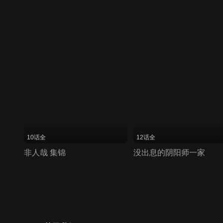
10话全
12话全
非人哉 集锦
没出息的阴阳师一家