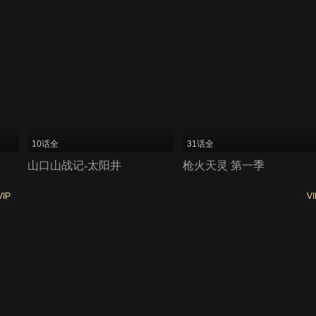
10话全
31话全
山口山战记-太阳井
枪火天灵 第一季
VIP
VI