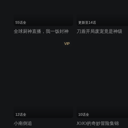
55话全
更新至14话
全球厨神直播，我一饭封神
刀盾开局废宠竟是神级
VIP
12话全
10话全
小南倒追
JOJO的奇妙冒险集锦