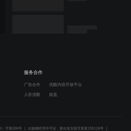
服务合作
广告合作
优酷内容开放平台
入驻优酷
娱盘
）字第266号
出版物经营许可证：新出发京批字第直150118号