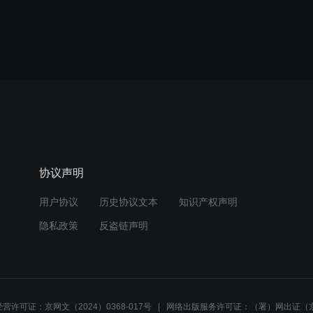
协议声明
用户协议
历史协议文本
知识产权声明
隐私政策
反盗链声明
营许可证：京网文（2024）0368-017号
网络出版服务许可证：（署）网出证（京