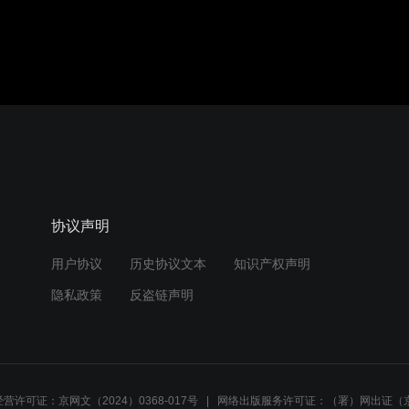
协议声明
用户协议
历史协议文本
知识产权声明
隐私政策
反盗链声明
营许可证：京网文（2024）0368-017号
网络出版服务许可证：（署）网出证（京