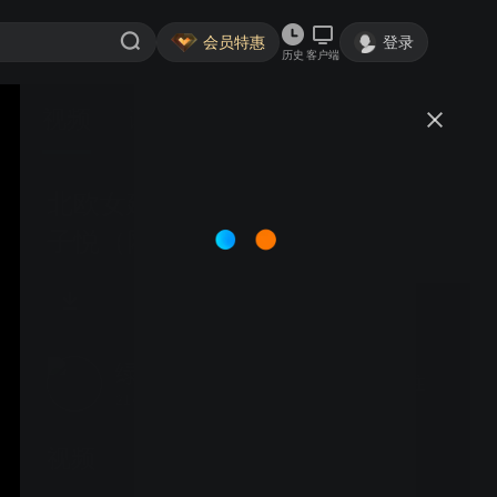
会员特惠
登录
历史
客户端
视频
讨论
北欧女建筑师美兰达钢琴演奏vs石
子悦（网名 布列松）极光之旅摄
影
绿建院
关注
21粉丝
视频