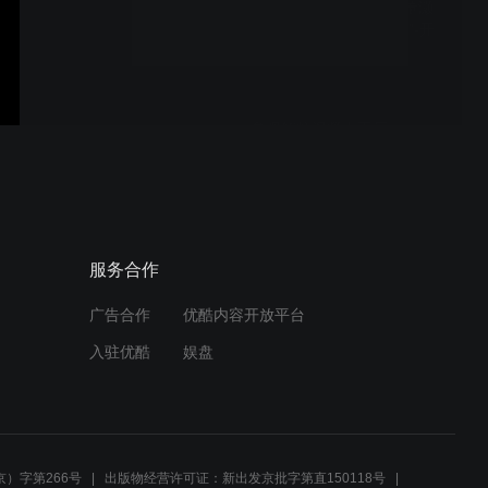
六一回顾【绿见学堂】董灏
建筑师主讲“孩子你都懂”-开
场介绍S1240003.MP4
参观筑粒混凝土工厂
奥运瞭望塔与亚洲金融大厦
服务合作
广告合作
优酷内容开放平台
入驻优酷
娱盘
国家图书馆前装配式朗读亭
快速建造
）字第266号
出版物经营许可证：新出发京批字第直150118号