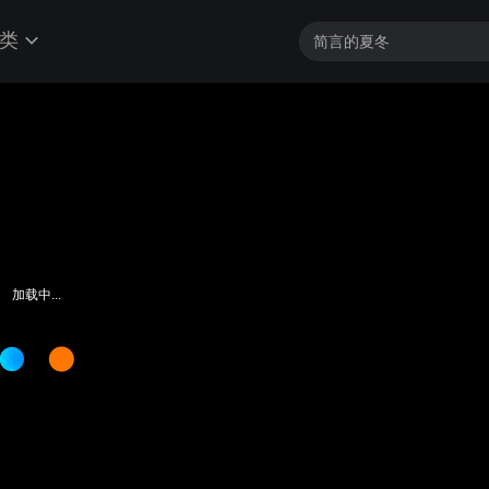
类
加载中...