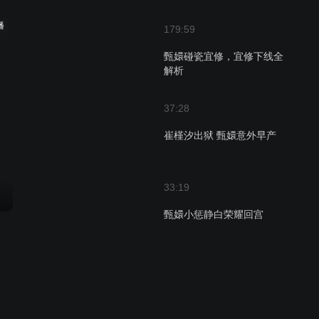
播
179:59
甄嬛碰瓷宜修，宜修下线全
解析
37:28
崔槿汐出狱 甄嬛意外早产
33:19
甄嬛小惩静白荣耀回宫
24:48
华妃螺子黛事件合集