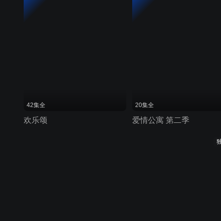
42集全
20集全
欢乐颂
爱情公寓 第二季