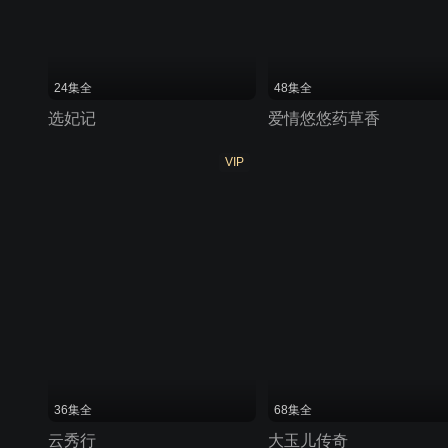
24集全
48集全
选妃记
爱情悠悠药草香
VIP
36集全
68集全
云秀行
大玉儿传奇