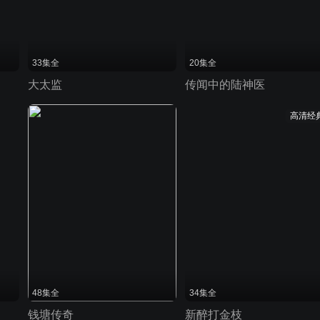
33集全
20集全
大太监
传闻中的陆神医
高清经
48集全
34集全
钱塘传奇
新醉打金枝