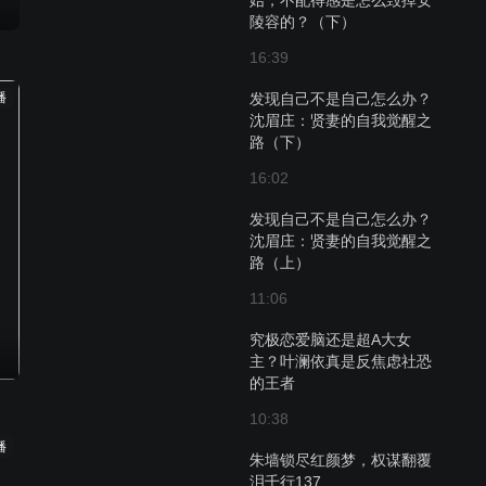
始，不配得感是怎么毁掉安
陵容的？（下）
16:39
播
发现自己不是自己怎么办？
沈眉庄：贤妻的自我觉醒之
路（下）
16:02
发现自己不是自己怎么办？
沈眉庄：贤妻的自我觉醒之
路（上）
11:06
究极恋爱脑还是超A大女
主？叶澜依真是反焦虑社恐
的王者
10:38
播
朱墙锁尽红颜梦，权谋翻覆
泪千行137