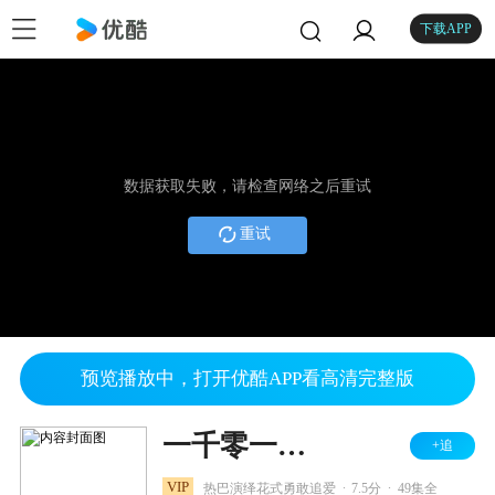
下载APP
数据获取失败，请检查网络之后重试
重试
预览播放中，打开优酷APP看高清完整版
一千零一夜 TV版
+追
.
.
VIP
热巴演绎花式勇敢追爱
7.5分
49集全