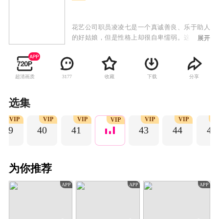
花艺公司职员凌凌七是一个真诚善良、乐于助人
的好姑娘，但是性格上却很自卑懦弱。这个缺点
展开
严重地影响了她的生活，使她在工作上难以展开
拳脚、实现理想，同时也不敢向爱慕的同事柏海
表达情感。一次意外的机会，她和柏海参加了好
超清画质
收藏
下载
分享
3177
梦科技公司推出的改善睡眠的高科技手环测试。
手环中功能磁共振仪器发生故障，误将凌凌七的
脑电波数据传输到了柏海的梦境模型中，这一失
选集
误，让凌凌七获得了进入柏海梦境的能力。由于
VIP
VIP
VIP
VIP
VIP
V
只是在对方的梦里，凌凌七暂时放下了现实生活
VIP
39
40
41
43
44
45
中自卑懦弱的缺点，努力帮助柏海克服童年时候
留下的心理阴影。梦想照进现实，梦境中的勇气
让凌凌七反思自己在生活中的缺陷，她积极努力
的改变自己，逐渐变得自信和勇敢。在梦境和现
为你推荐
实的交错中，相互治愈的两个年轻人，收获了美
好的事业和爱情。
APP
APP
APP