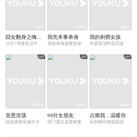
17集全
24集全
24集全
囧女翻身之嗨如花 第二季
我凭本事单身
我的刺猬女孩
10万+弹幕热议中
母胎单身甜蜜脱单
学霸宠溺野蛮同桌
APP
APP
APP
39集全
24集全
36集全
皇恩浩荡
99分女朋友
点燃我，温暖你
俏皮娘娘穿越古今
抠门霸总追爱娇妻
命韵峋环救赎甜恋