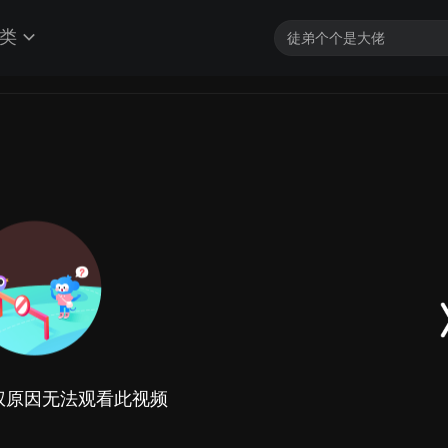
类
权原因无法观看此视频