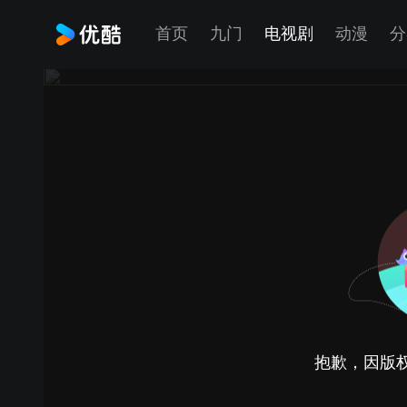
首页
九门
电视剧
动漫
分
抱歉，因版