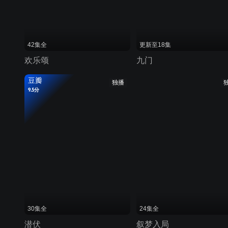
42集全
更新至18集
欢乐颂
九门
豆瓣
独播
9.5分
30集全
24集全
潜伏
叙梦入局