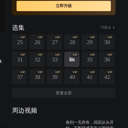
立即升级
选集
76集全
VIP
VIP
VIP
VIP
VIP
VIP
25
26
27
28
29
30
VIP
VIP
VIP
VIP
VIP
VIP
31
32
33
35
36
播
VIP
VIP
VIP
VIP
VIP
VIP
37
38
39
40
41
42
查看全部
周边视频
卷到一无所有，回回从头开