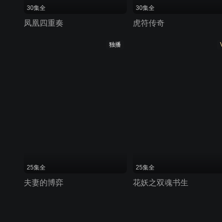
30集全
30集全
凤凰四重奏
虎符传奇
独播
25集全
25集全
夫妻的博弈
花妖之双魂书生