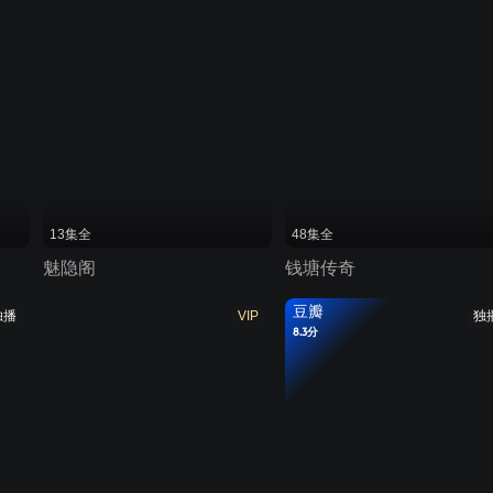
13集全
48集全
魅隐阁
钱塘传奇
豆瓣
独播
VIP
独
8.3分