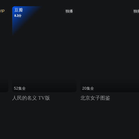
豆瓣
VIP
独播
独
8.3分
52集全
20集全
人民的名义 TV版
北京女子图鉴