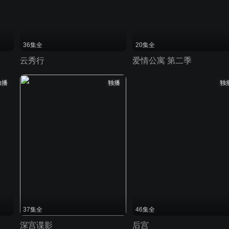
36集全
20集全
云秀行
爱情公寓 第二季
独播
独播
独
37集全
46集全
深宫谍影
后宫