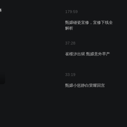
播
179:59
甄嬛碰瓷宜修，宜修下线全
解析
37:28
崔槿汐出狱 甄嬛意外早产
33:19
甄嬛小惩静白荣耀回宫
24:48
华妃螺子黛事件合集