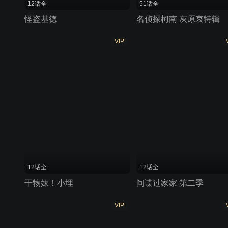
12话全
51话全
怪盗基德
名侦探柯南 灰原哀特辑
VIP
12话全
12话全
干物妹！小埋
间谍过家家 第二季
VIP