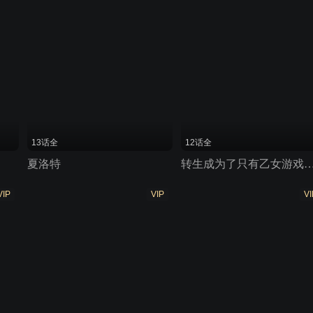
13话全
12话全
夏洛特
转生成为了只有乙女游戏破灭Flag的邪
VIP
VIP
VI