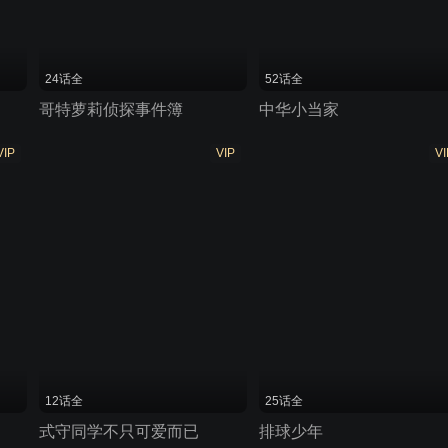
24话全
52话全
哥特萝莉侦探事件簿
中华小当家
VIP
VIP
VI
12话全
25话全
式守同学不只可爱而已
排球少年