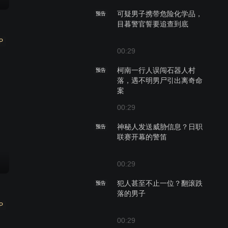
可疑男子携带危险化学品，
预告
目暮警官誓要追查到底
P
00:29
柯南一行人误闯石器人村
预告
落，遇不明男尸引出离奇命
案
00:29
神秘人发送威胁信息？日职
预告
联赛开幕的警笛
00:29
犯人甚至不止一位？翻滚跌
预告
落的男子
P
00:29