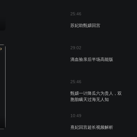
25:46
苏妃助甄嬛回宫
29:02
P
滴血验亲后半场高能版
25:46
甄嬛一计降瓜六为贵人，双
胞胎瞒天过海无人知
10:49
熹妃回宫超长视频解析