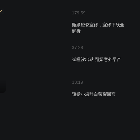
P
179:59
甄嬛碰瓷宜修，宜修下线全
解析
37:28
崔槿汐出狱 甄嬛意外早产
33:19
甄嬛小惩静白荣耀回宫
24:48
华妃螺子黛事件合集