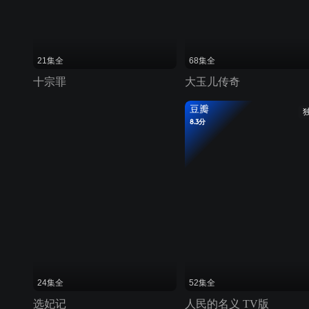
21集全
68集全
十宗罪
大玉儿传奇
豆瓣
8.3分
24集全
52集全
选妃记
人民的名义 TV版