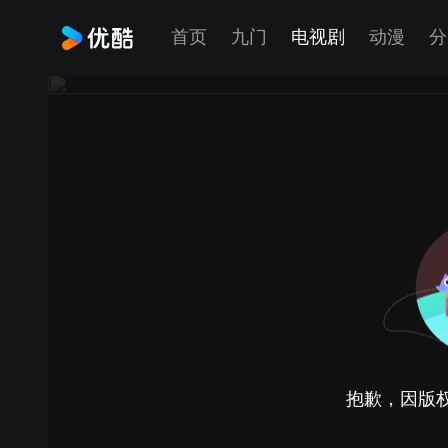
首页
九门
电视剧
动漫
分
抱歉，因版