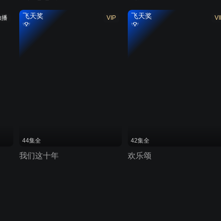
飞天奖
飞天奖
独播
VIP
VI
44集全
42集全
我们这十年
欢乐颂