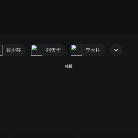
蔡少芬
刘雪华
李天柱
独播