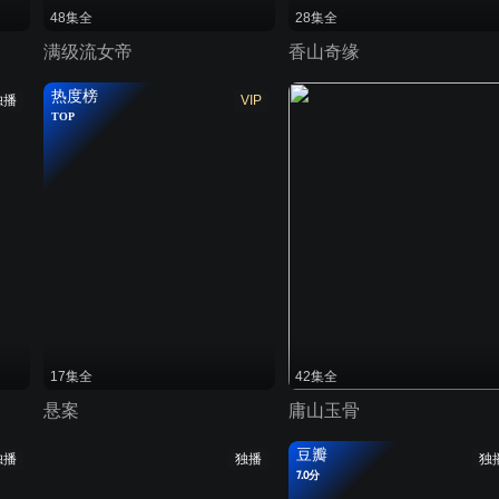
48集全
28集全
满级流女帝
香山奇缘
热度榜
独播
VIP
TOP
17集全
42集全
悬案
庸山玉骨
豆瓣
独播
独播
独
7.0分