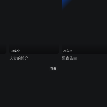
25集全
28集全
夫妻的博弈
黑夜告白
独播