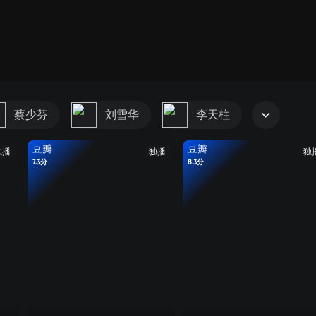
蔡少芬
刘雪华
李天柱
豆瓣
豆瓣
独播
独播
独
7.3分
8.3分