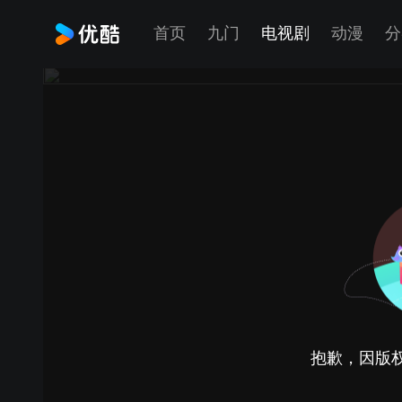
首页
九门
电视剧
动漫
分
抱歉，因版