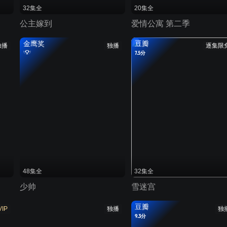
32集全
20集全
公主嫁到
爱情公寓 第二季
金鹰奖
豆瓣
独播
独播
逐集限
7.5分
48集全
32集全
少帅
雪迷宫
豆瓣
VIP
独播
独
9.3分