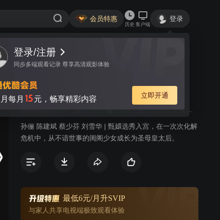
会员特惠
登录
历史
客户端
登录/注册
视频
讨论
3983
同步多端观看记录 尊享高清观影体验
甄嬛传
简介
立即开通
15
月每月
元，畅享精彩内容
85.67
9.5分
9.4分
白玉兰
人间宝酷
女性
N刷指数
孙俪 陈建斌 蔡少芬 刘雪华 | 甄嬛选秀入宫，在一次次化解
危机中，从不谙世事的闺阁少女成长为圣母皇太后。
最低6元/月升SVIP
与家人共享电视端极致观看体验