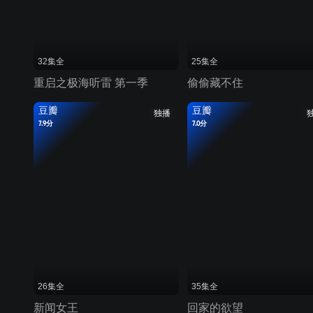
32集全
25集全
重启之极海听雷 第一季
偷偷藏不住
豆瓣
豆瓣
独播
7.9分
7.0分
26集全
35集全
新闻女王
回家的欲望