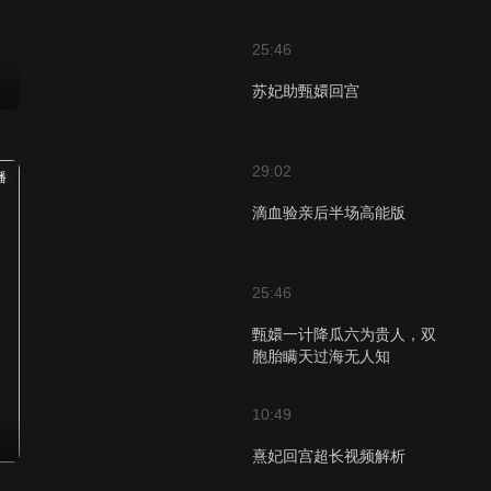
25:46
苏妃助甄嬛回宫
29:02
播
滴血验亲后半场高能版
25:46
甄嬛一计降瓜六为贵人，双
胞胎瞒天过海无人知
10:49
熹妃回宫超长视频解析