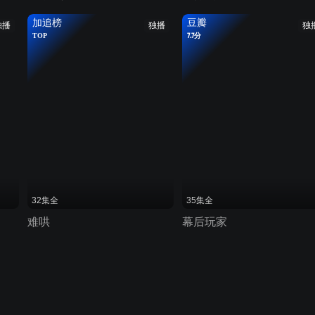
加追榜
豆瓣
独播
独播
独
TOP
7.7分
32集全
35集全
难哄
幕后玩家