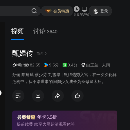
会员特惠
登录
历史
客户端
视频
讨论
3640
甄嬛传
简介
82.55
9.5分
9.4分
白玉兰
人间宝酷
女性
N刷指数
孙俪 陈建斌 蔡少芬 刘雪华 | 甄嬛选秀入宫，在一次次化解
危机中，从不谙世事的闺阁少女成长为圣母皇太后。
年卡5.5折
提前续费 续享大屏超清观看体验