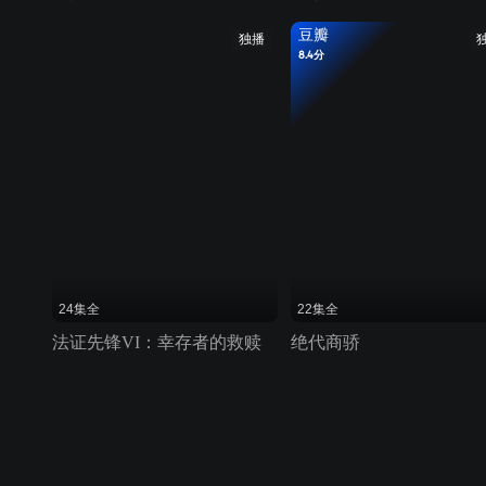
豆瓣
独播
8.4分
24集全
22集全
法证先锋VI：幸存者的救赎
绝代商骄