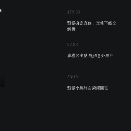
播
179:59
甄嬛碰瓷宜修，宜修下线全
解析
37:28
崔槿汐出狱 甄嬛意外早产
33:19
甄嬛小惩静白荣耀回宫
24:48
华妃螺子黛事件合集