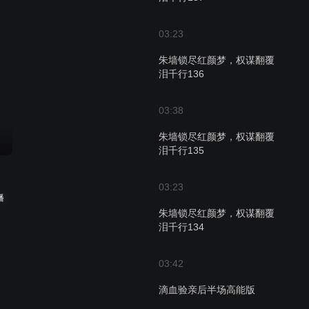
03:23
朱墙锁尽红颜梦，权谋翻覆
泪千行136
03:38
朱墙锁尽红颜梦，权谋翻覆
泪千行135
03:23
播
朱墙锁尽红颜梦，权谋翻覆
泪千行134
03:42
滴血验亲后半场高能版