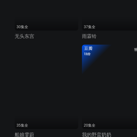
30集全
37集全
无头东宫
雨霖铃
豆瓣
7.5分
35集全
20集全
船娘雯蔚
我的野蛮奶奶