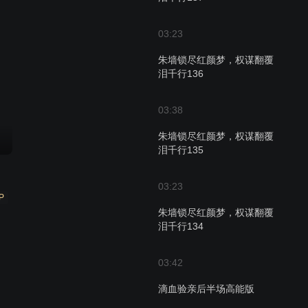
03:23
朱墙锁尽红颜梦，权谋翻覆
泪千行136
03:38
朱墙锁尽红颜梦，权谋翻覆
泪千行135
03:23
P
朱墙锁尽红颜梦，权谋翻覆
泪千行134
03:42
滴血验亲后半场高能版