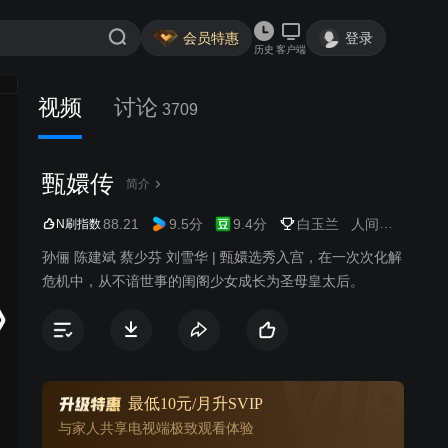
会员特惠
登录
历史
客户端
视频
讨论
3709
甄嬛传
简介
88.21
9.5分
9.4分
白玉兰
人间宝酷
女性
N刷指数
孙俪 陈建斌 蔡少芬 刘雪华 | 甄嬛选秀入宫，在一次次化解
危机中，从不谙世事的闺阁少女成长为圣母皇太后。
最低10元/月升SVIP
与家人共享电视端极致观看体验