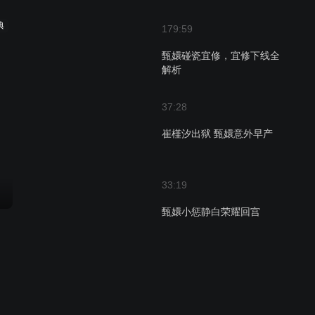
典
179:59
甄嬛碰瓷宜修，宜修下线全
解析
37:28
崔槿汐出狱 甄嬛意外早产
33:19
甄嬛小惩静白荣耀回宫
24:48
华妃螺子黛事件合集