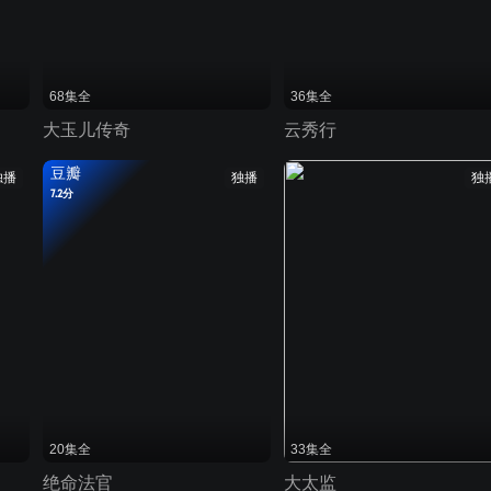
68集全
36集全
大玉儿传奇
云秀行
豆瓣
独播
独播
独
7.2分
20集全
33集全
绝命法官
大太监