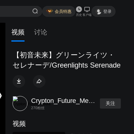
会员特惠
登录
历史
客户端
视频
讨论
【初音未来】グリーンライツ・
セレナーデ/Greenlights Serenade
Crypton_Future_Media
关注
270粉丝
视频