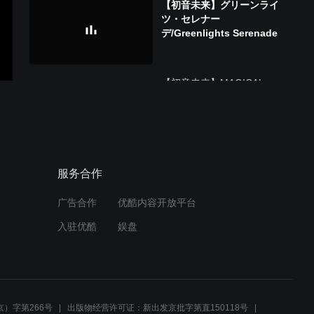
【初音未来】グリーンライ
ツ・セレナー
デ/Greenlights Serenade
【初音未来】MAGICAL
MIRAI 2018CM (镜音铃・
连 Ver.)
【初音未来】MAGICAL
服务合作
MIRAI 2018【HATSUNE
MIKU】
广告合作
优酷内容开放平台
入驻优酷
娱盘
【SNOW MIKU LIVE!
2018】四角い地球を丸くす
る＆ローリンガール
）字第266号
出版物经营许可证：新出发京批字第直150118号