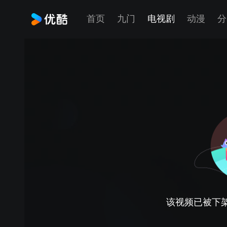
首页
九门
电视剧
动漫
分
该视频已被下