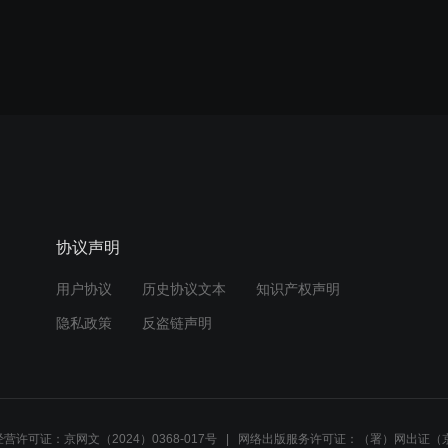
协议声明
用户协议
历史协议文本
知识产权声明
隐私政策
反盗链声明
营许可证：京网文（2024）0368-017号
网络出版服务许可证：（署）网出证（京