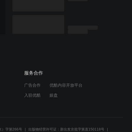
服务合作
广告合作
优酷内容开放平台
入驻优酷
娱盘
）字第266号
出版物经营许可证：新出发京批字第直150118号