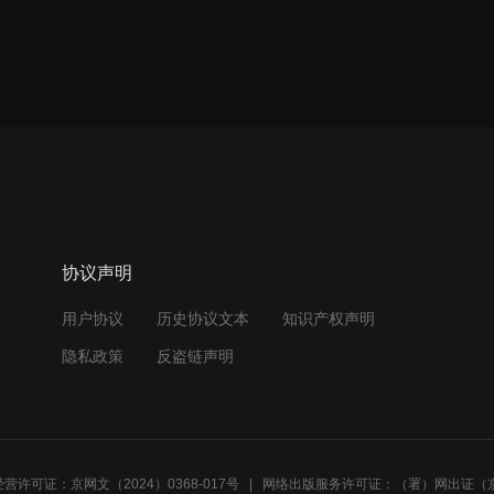
协议声明
用户协议
历史协议文本
知识产权声明
隐私政策
反盗链声明
营许可证：京网文（2024）0368-017号
网络出版服务许可证：（署）网出证（京