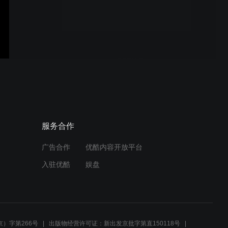
DDTX Safety Shoes-
AC4500
DDTX Sicherheitsschuhe
Video-2
反毛蓝中文版
服务合作
广告合作
优酷内容开放平台
入驻优酷
娱盘
DDTX Safety Shoes-
Light Orange
）字第266号
出版物经营许可证：新出发京批字第直150118号