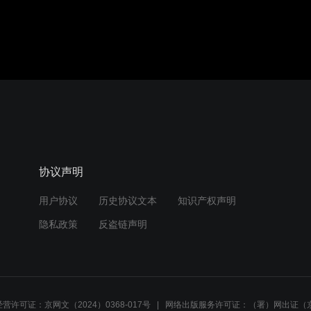
协议声明
用户协议
历史协议文本
知识产权声明
隐私政策
反盗链声明
营许可证：京网文（2024）0368-017号
网络出版服务许可证：（署）网出证（京