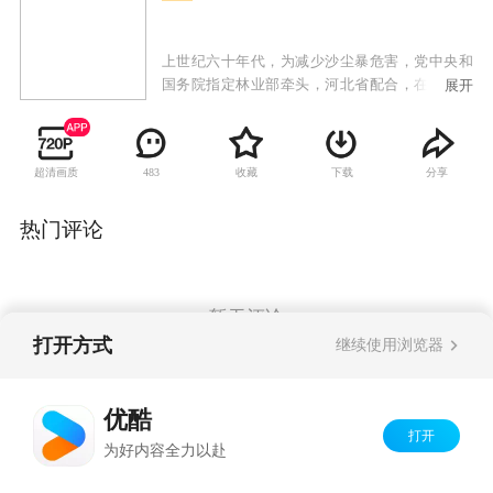
上世纪六十年代，为减少沙尘暴危害，党中央和
国务院指定林业部牵头，河北省配合，在高原荒
展开
漠塞罕坝上建立机械林场，防风阻沙蓄水源。冯
程和覃雪梅等第一代种树人，来到了坝上，在荒
漠上营造起万顷林海，这是人类改造自然的伟大
超清画质
收藏
下载
分享
483
创举。在长达半个世纪的时光里，塞罕坝人一刻
也未曾忘记自己的使命，克服了常人难以想象的
困难，创造了沙漠变绿洲、荒原变林海的奇迹，
热门评论
打造出了“世界上最大的人工森林”，冯程和他的
伙伴们同进退，共患难，在工作与生活中，彼此
体贴、爱护、帮扶，由最初的战友情，同志情，
慢慢蜕变成了友情，爱情。
暂无评论
打开方式
继续使用浏览器
Copyright©
2026
优酷 youku.com
版权所有
优酷
京ICP备06050721号-1
打开
为好内容全力以赴