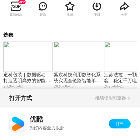
超清画质
评论
收藏
下载
分享
选集
05:21
05:18
道科包装｜数据驱动，
紫宸科技利用数智化系
江苏法拉：一颗
打造透明高效的智能智
统实现全链路智能革
容，稳定千万电
2026-06-03
2026-06-03
2026-04-21
造工厂
新，赋能负极材料高质
量发展
打开方式
继续使用浏览器
Copyright©
2026
优酷 youku.com
版权所有
京ICP备06050721号-1
优酷
打开
为好内容全力以赴