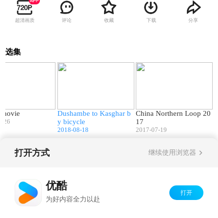
超清画质
评论
收藏
下载
分享
选集
00:57
04:40
02:45
 movie
Dushambe to Kasghar b
China Northern Loop 20
2-26
y bicycle
17
2018-08-18
2017-07-19
打开方式
继续使用浏览器
Copyright©
2026
优酷 youku.com
版权所有
京ICP备06050721号-1
优酷
打开
为好内容全力以赴