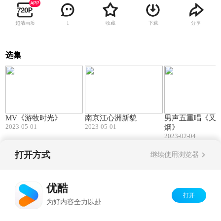
超清画质
收藏
下载
分享
1
选集
05:19
06:58
MV《游牧时光》
南京江心洲新貌
男声五重唱《又
2023-05-01
2023-05-01
烟》
2023-02-04
打开方式
继续使用浏览器
Copyright©
2026
优酷 youku.com
版权所有
京ICP备06050721号-1
优酷
打开
为好内容全力以赴