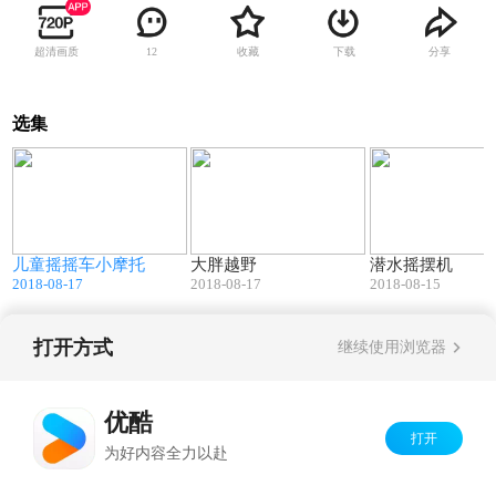
超清画质
收藏
下载
分享
12
选集
9
00:19
00:07
儿童摇摇车小摩托
大胖越野
潜水摇摆机
2018-08-17
2018-08-17
2018-08-15
打开方式
继续使用浏览器
Copyright©
2026
优酷 youku.com
版权所有
京ICP备06050721号-1
优酷
打开
为好内容全力以赴