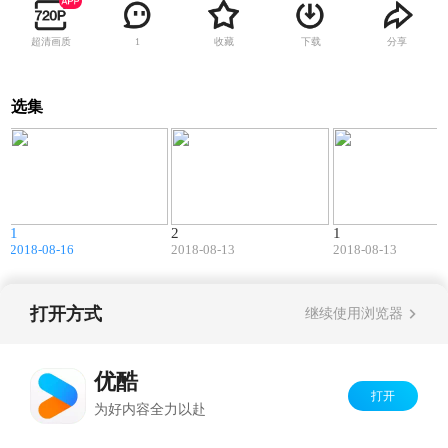
超清画质
收藏
下载
分享
1
选集
8
48:03
48:47
1
2
1
2018-08-16
2018-08-13
2018-08-13
打开方式
继续使用浏览器
Copyright©
2026
优酷 youku.com
版权所有
京ICP备06050721号-1
优酷
打开
为好内容全力以赴