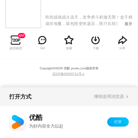
吃鸡战场战火连天，龙争虎斗刺激无限！盒子精
成伏地魔，舔包怪变快递员，医疗兵组狂暴战，
展开
战术大师败天选。谁人终成吃鸡王？请看吃鸡大
作战！
超清画质
收藏
下载
分享
369
Copyright©
2026
优酷 youku.com
版权所有
京ICP备06050721号-1
打开方式
继续使用浏览器
优酷
打开
为好内容全力以赴