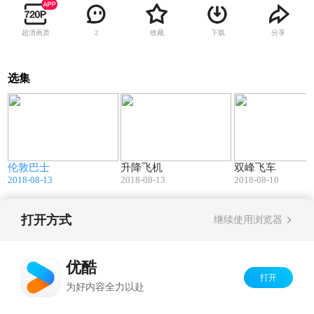
超清画质
收藏
下载
分享
2
选集
0
00:37
00:50
伦敦巴士
升降飞机
双峰飞车
2018-08-13
2018-08-13
2018-08-10
打开方式
继续使用浏览器
Copyright©
2026
优酷 youku.com
版权所有
京ICP备06050721号-1
优酷
打开
为好内容全力以赴