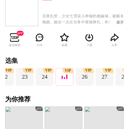
后唐乱世，少女七雪误入神秘的姽婳城，被赐名
晚媚。她在一次次任务中艰难挣扎，幸得身世成
展开
谜的影子长安多方卫护，两人斡旋于朝野纷争，
晚媚涅槃重生，成为新任城主，而这一切尽在公
子的算计之中……
超清画质
收藏
下载
分享
2528
选集
VIP
VIP
VIP
VIP
VIP
V
VIP
22
23
24
26
27
28
为你推荐
APP
APP
APP