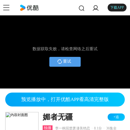
下载APP
数据获取失败，请检查网络之后重试
重试
预览播放中，打开优酷APP看高清完整版
媚者无疆
+追
.
.
独播
李一桐屈楚萧凄美绝恋
8.1分
36集全