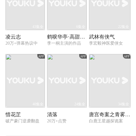
43集全
6集全
22集全
凌云志
鹤唳华亭·高甜番外
武林有侠气
20万+弹幕热议中
李一桐主演的作品
李宏毅神医爱侠女
APP
APP
APP
40集全
24集全
34集全
惜花芷
清落
唐宫奇案之青雾风鸣
破产豪门逆袭翻盘
20万+点赞
白鹿王星越探诡案