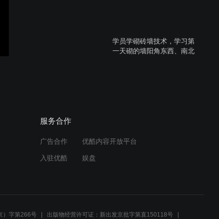
学员学砌砖墙技术，学习第
一天砌的墙阳角东西、南北
方向各歪了一公分#砌墙培
训#瓦工培训 #木工培训班#
水电工培训 #泥水工培训 #
水电工培训班 #装修监理培
瓦工学员学习砌砖墙技术，
训
学习第一天砌的墙阳角东
西、南北方向各歪了一公分
服务合作
#砌墙培训#瓦工培训 #木工
培训班#水电工培训 #泥水工
广告合作
优酷内容开放平台
培训 #水电工培训班 #监理
学员学习砌砖墙技术，学习
培训
入驻优酷
娱盘
第一天砌的墙阳角东西、南
北方向各歪了一公分#砌墙
培训#瓦工培训 #木工培训班
#水电工培训 #泥水工培训 #
水电工培训班 #装修监理培
生万精装修别墅装修水电工
训
技术培训班，瓦工培训，贴
）字第266号
出版物经营许可证：新出发京批字第直150118号