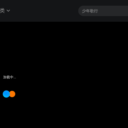
类
加载中...