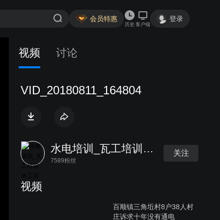
会员特惠
登录
历史
客户端
视频
讨论
VID_20180811_164804
水电培训_瓦工培训木工培训
关注
7589粉丝
视频
百顺镇三角坵村8户38人村
庄诉求十年没有通电