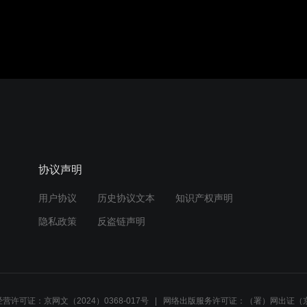
协议声明
用户协议
历史协议文本
知识产权声明
隐私政策
反盗链声明
营许可证：京网文（2024）0368-017号
网络出版服务许可证：（署）网出证（京