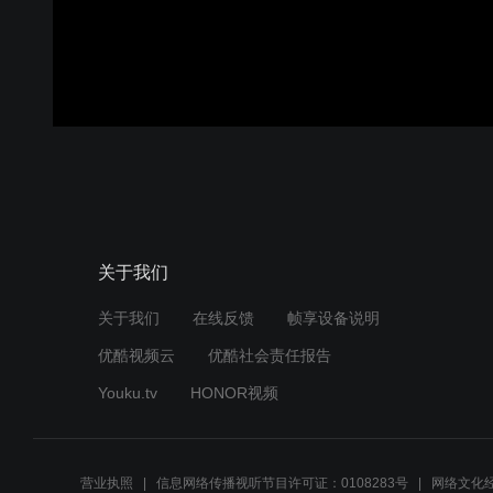
关于我们
关于我们
在线反馈
帧享设备说明
优酷视频云
优酷社会责任报告
Youku.tv
HONOR视频
营业执照
信息网络传播视听节目许可证：0108283号
网络文化经