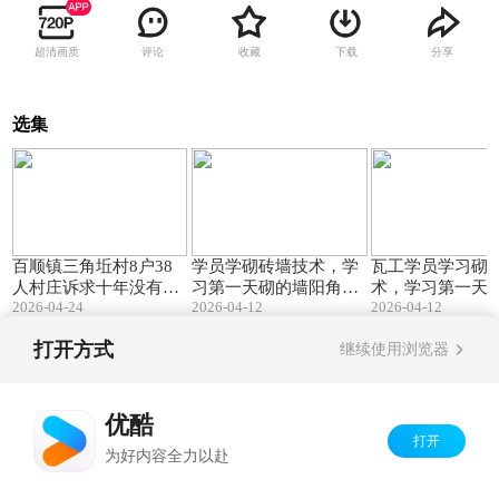
超清画质
评论
收藏
下载
分享
选集
00:08
00:09
百顺镇三角坵村8户38
学员学砌砖墙技术，学
瓦工学员学习砌
人村庄诉求十年没有通
习第一天砌的墙阳角东
术，学习第一天
2026-04-24
2026-04-12
2026-04-12
电
西、南北方向各歪了一
阳角东西、南北
公分#砌墙培训#瓦工培
歪了一公分#砌墙
打开方式
继续使用浏览器
训 #木工培训班#水电工
瓦工培训 #木工
培训 #泥水工培训 #水
水电工培训 #泥
Copyright©
2026
优酷 youku.com
版权所有
电工培训班 #装修监理
训 #水电工培训班
京ICP备06050721号-1
培训
理培训
优酷
打开
为好内容全力以赴