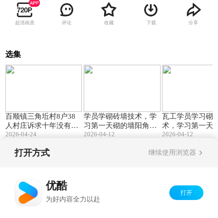
超清画质
评论
收藏
下载
分享
选集
00:08
00:09
百顺镇三角坵村8户38
学员学砌砖墙技术，学
瓦工学员学习砌
人村庄诉求十年没有通
习第一天砌的墙阳角东
术，学习第一天
2026-04-24
2026-04-12
2026-04-12
电
西、南北方向各歪了一
阳角东西、南北
公分#砌墙培训#瓦工培
歪了一公分#砌墙
打开方式
继续使用浏览器
训 #木工培训班#水电工
瓦工培训 #木工
培训 #泥水工培训 #水
水电工培训 #泥
Copyright©
2026
优酷 youku.com
版权所有
电工培训班 #装修监理
训 #水电工培训班
京ICP备06050721号-1
培训
理培训
优酷
打开
为好内容全力以赴