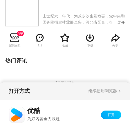
上世纪六十年代，为减少沙尘暴危害，党中央和
国务院指定林业部牵头，河北省配合，在高原荒
展开
漠塞罕坝上建立机械林场，防风阻沙蓄水源。冯
程和覃雪梅等第一代种树人，来到了坝上，在荒
漠上营造起万顷林海，这是人类改造自然的伟大
超清画质
收藏
下载
分享
511
创举。在长达半个世纪的时光里，塞罕坝人一刻
也未曾忘记自己的使命，克服了常人难以想象的
困难，创造了沙漠变绿洲、荒原变林海的奇迹，
热门评论
打造出了“世界上最大的人工森林”，冯程和他的
伙伴们同进退，共患难，在工作与生活中，彼此
体贴、爱护、帮扶，由最初的战友情，同志情，
慢慢蜕变成了友情，爱情。
暂无评论
打开方式
继续使用浏览器
Copyright©
2026
优酷 youku.com
版权所有
优酷
京ICP备06050721号-1
打开
为好内容全力以赴