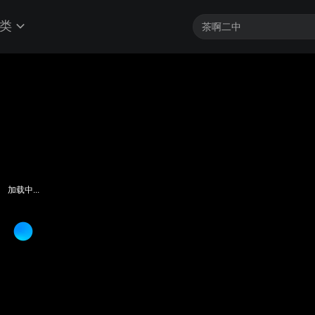
类
加载中...