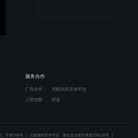
足浴下载安装介绍
天之星讯盘点餐介绍
服务合作
广告合作
优酷内容开放平台
移动POS刷IC卡会员卡结账
入驻优酷
娱盘
天之星移动App点餐结账功
能介绍完整版视频
）字第266号
出版物经营许可证：新出发京批字第直150118号