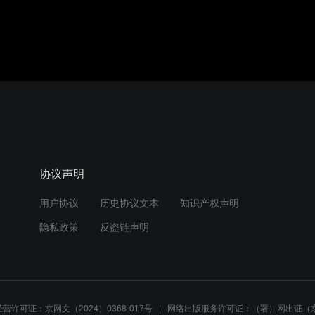
协议声明
用户协议
历史协议文本
知识产权声明
隐私政策
反盗链声明
营许可证：京网文（2024）0368-017号
网络出版服务许可证：（署）网出证（京