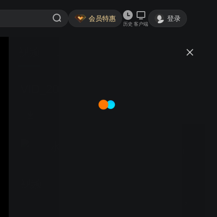
会员特惠
登录
历史
客户端
视频
讨论
VID_20180804_152719
水电培训_瓦工培训木工培训
关注
7589粉丝
视频
百顺镇三角坵村8户38人村
庄诉求十年没有通电