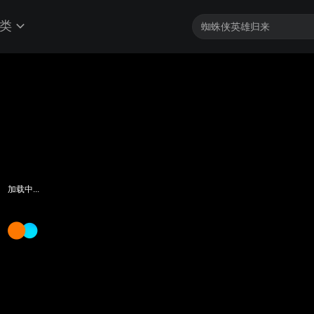
类
加载中...