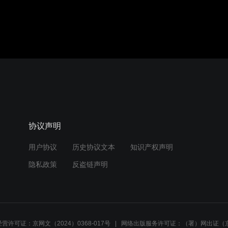
协议声明
用户协议
历史协议文本
知识产权声明
隐私政策
反盗链声明
营许可证：京网文（2024）0368-017号
网络出版服务许可证：（署）网出证（京