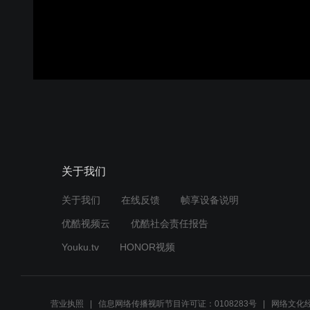
关于我们
关于我们
在线反馈
帧享设备说明
优酷视频云
优酷社会责任报告
Youku.tv
HONOR视频
营业执照
信息网络传播视听节目许可证：0108283号
网络文化经