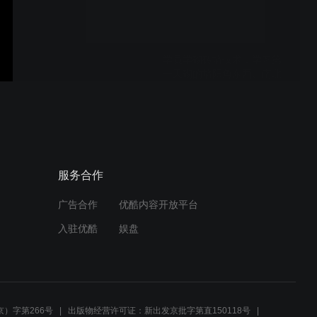
学员学砌砖墙技术，学习第
一天砌的墙阳角东西、南北
方向各歪了一公分#砌墙培
训#瓦工培训 #木工培训班#
水电工培训 #泥水工培训 #
水电工培训班 #装修监理培
瓦工学员学习砌砖墙技术，
训
学习第一天砌的墙阳角东
西、南北方向各歪了一公分
服务合作
#砌墙培训#瓦工培训 #木工
培训班#水电工培训 #泥水工
广告合作
优酷内容开放平台
培训 #水电工培训班 #监理
学员学习砌砖墙技术，学习
培训
入驻优酷
娱盘
第一天砌的墙阳角东西、南
北方向各歪了一公分#砌墙
培训#瓦工培训 #木工培训班
#水电工培训 #泥水工培训 #
水电工培训班 #装修监理培
生万精装修别墅装修水电工
训
技术培训班，瓦工培训，贴
）字第266号
出版物经营许可证：新出发京批字第直150118号