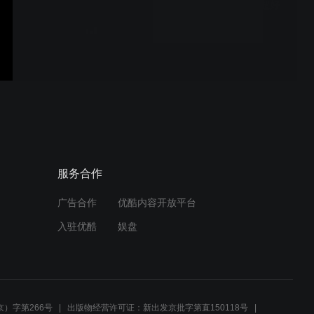
教你如何使用：Zoom 超好
評的視訊會議軟體
服务合作
广告合作
优酷内容开放平台
入驻优酷
娱盘
）字第266号
出版物经营许可证：新出发京批字第直150118号