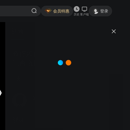
会员特惠
登录
历史
客户端
视频
讨论
教你如何使用：Zoom 超好評的視
訊會議軟體
lomobangdoll
关注
5粉丝
视频