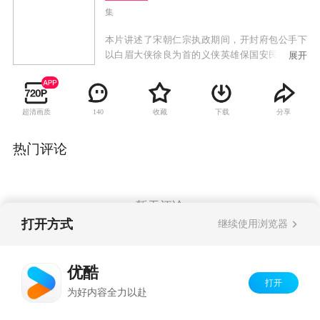
集
本片讲述了宋朝仁宗执政期间，开封府包公手下
以白眉大侠徐良为首的义侠英雄保国安民，与邪
展开
恶势力浴血抗争的故事。该剧在展现正义和邪恶
抗争的同时，还细腻地描述了徐良和严英云、白
云瑞和陆小英爱情的波折，塑造了徐良、房书
超清画质
收藏
下载
分享
140
安、白云瑞、陆小英、龙云凤、王顺、包公、陆
小倩、郭长达、晋王等一系列栩栩如生的人物，
这些人物的爱、恨、情、胆、义，将随着剧情的
热门评论
发展，一一展现在观众面前。
暂无评论
打开方式
继续使用浏览器
Copyright©
2026
优酷 youku.com
版权所有
优酷
京ICP备06050721号-1
打开
为好内容全力以赴