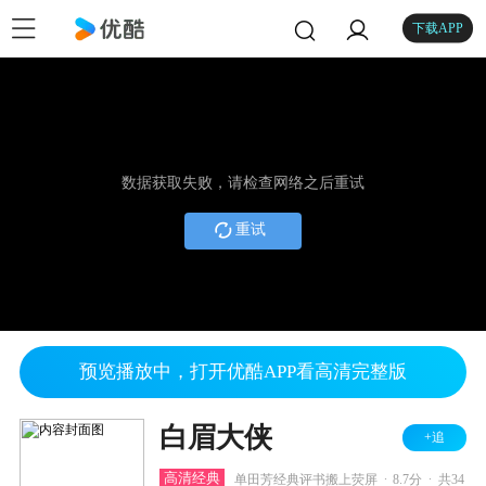
下载APP
数据获取失败，请检查网络之后重试
重试
预览播放中，打开优酷APP看高清完整版
白眉大侠
+追
.
.
高清经典
单田芳经典评书搬上荧屏
8.7分
共34