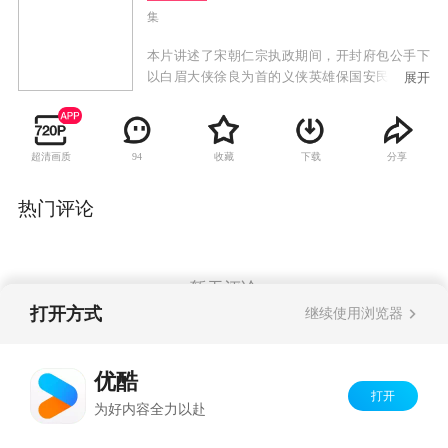
集
本片讲述了宋朝仁宗执政期间，开封府包公手下
以白眉大侠徐良为首的义侠英雄保国安民，与邪
展开
恶势力浴血抗争的故事。该剧在展现正义和邪恶
抗争的同时，还细腻地描述了徐良和严英云、白
云瑞和陆小英爱情的波折，塑造了徐良、房书
超清画质
收藏
下载
分享
94
安、白云瑞、陆小英、龙云凤、王顺、包公、陆
小倩、郭长达、晋王等一系列栩栩如生的人物，
这些人物的爱、恨、情、胆、义，将随着剧情的
热门评论
发展，一一展现在观众面前。
暂无评论
打开方式
继续使用浏览器
Copyright©
2026
优酷 youku.com
版权所有
优酷
京ICP备06050721号-1
打开
为好内容全力以赴