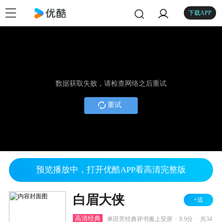
下载APP
数据获取失败，请检查网络之后重试
重试
预览播放中，打开优酷APP看高清完整版
白眉大侠
+追
.
.
高清经典
单田芳经典评书搬上荧屏
8.9分
共34