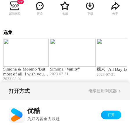
超清画质
评论
收藏
下载
分享
选集
01:57
02:53
Simona & Moreno 'But
Simona "Vanity"
糯米 "All Day Lo
most of all, I wish you lo
2023-07-31
2023-07-31
ve'
2023-08-01
打开方式
继续使用浏览器
Copyright©
2026
优酷 youku.com
版权所有
京ICP备06050721号-1
优酷
打开
为好内容全力以赴