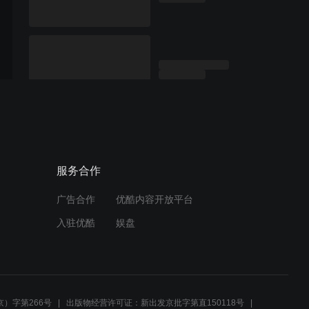
服务合作
广告合作
优酷内容开放平台
入驻优酷
娱盘
）字第266号
出版物经营许可证：新出发京批字第直150118号