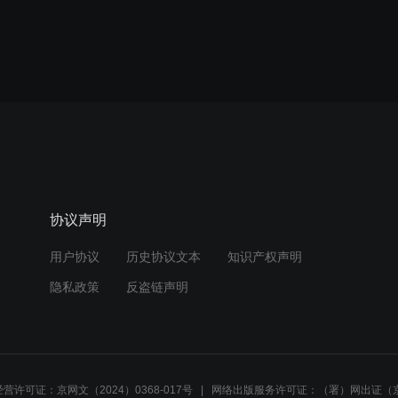
协议声明
用户协议
历史协议文本
知识产权声明
隐私政策
反盗链声明
营许可证：京网文（2024）0368-017号
网络出版服务许可证：（署）网出证（京