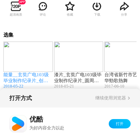
超清画质
评论
收藏
下载
分享
选集
4
28:17
31:27
能量__玄奘广电103级
漆片_玄奘广电103级毕
台湾省新竹市艺
毕业制作纪录片_创意
业制作纪录片_圆周率
华勁歌熱舞
2018-05-22
2018-05-21
2017-06-10
r
出口影像制作团队
影像制作团队
打开方式
继续使用浏览器
Copyright©
2026
优酷 youku.com
版权所有
京ICP备06050721号-1
优酷
打开
为好内容全力以赴