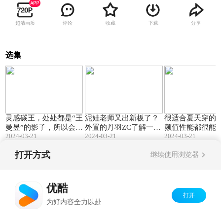
超清画质
评论
收藏
下载
分享
选集
03:13
03:49
灵感碳王，处处都是“王
泥娃老师又出新板了？
很适合夏天穿的
曼昱”的影子，所以会改
外置的丹羽ZC了解一
颜值性能都很能打
2024-03-21
2024-03-21
N08
2024-03-21
名吗？MN10
下！MN09
打开方式
继续使用浏览器
Copyright©
2026
优酷 youku.com
版权所有
京ICP备06050721号-1
优酷
打开
为好内容全力以赴