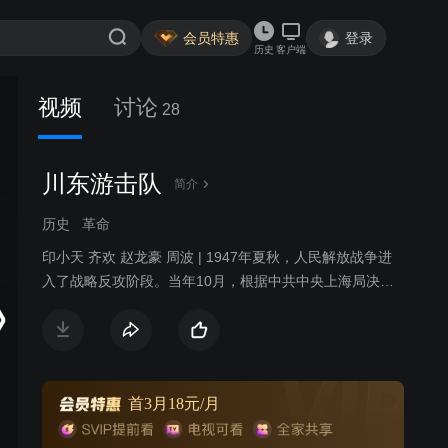
会员特惠
登录
历史
客户端
视频
讨论
28
川东游击队
简介
历史
革命
印小天 齐欢 赵龙豪 周波 | 1947年夏秋，人民解放战争进
入了战略反攻阶段。当年10月，根据中共中央上海局决
定，在重庆建立了川东临委统一领导重庆及川东地区党的
工作，临委把工作重心转移向农村，发动小规模游击战
争，策应主战场军事斗争，由于敌我力量悬殊，斗争十分
残酷。从次年初至九月，川东地下党先后组织了三次武装
起义，起义的第一枪首先在下川东的云阳、奉节、大宁、
首3月18元/月
巫山一带打响。