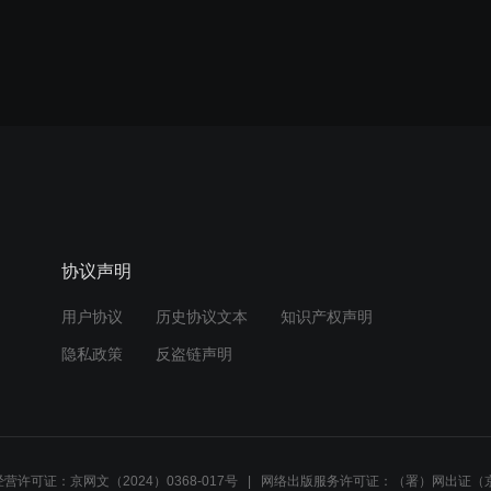
协议声明
用户协议
历史协议文本
知识产权声明
隐私政策
反盗链声明
营许可证：京网文（2024）0368-017号
网络出版服务许可证：（署）网出证（京