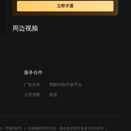
立即开通
周边视频
老大认错老五却不认，政委
和老五拔枪对立
02:50
服务合作
川东游击队：老大都主动认
错，老五却死不认错，镇委
也无可奈何
广告合作
优酷内容开放平台
02:50
入驻优酷
娱盘
相亲失败后，两人针锋相对
00:30
）字第266号
出版物经营许可证：新出发京批字第直150118号