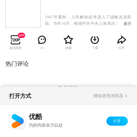
1947年夏秋，人民解放战争进入了战略反攻阶
段。当年10月，根据中共中央上海局决定，在重
展开
庆建立了川东临委统一领导重庆及川东地区党的
工作，临委把工作重心转移向农村，发动小规模
游击战争，策应主战场军事斗争，由于敌我力量
超清画质
收藏
下载
分享
35
悬殊，斗争十分残酷。从次年初至九月，川东地
下党先后组织了三次武装起义，起义的第一枪首
先在下川东的云阳、奉节、大宁、巫山一带打
热门评论
响。
暂无评论
打开方式
继续使用浏览器
Copyright©
2026
优酷 youku.com
版权所有
优酷
京ICP备06050721号-1
打开
为好内容全力以赴