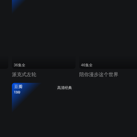
36集全
46集全
派克式左轮
陪你漫步这个世界
豆瓣
高清经典
7.3分