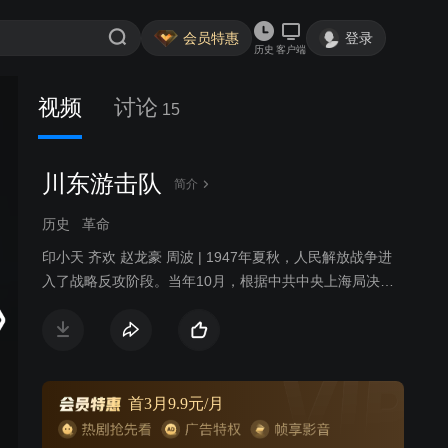
会员特惠
登录
历史
客户端
视频
讨论
15
川东游击队
简介
历史
革命
印小天 齐欢 赵龙豪 周波 | 1947年夏秋，人民解放战争进
入了战略反攻阶段。当年10月，根据中共中央上海局决
定，在重庆建立了川东临委统一领导重庆及川东地区党的
工作，临委把工作重心转移向农村，发动小规模游击战
争，策应主战场军事斗争，由于敌我力量悬殊，斗争十分
残酷。从次年初至九月，川东地下党先后组织了三次武装
起义，起义的第一枪首先在下川东的云阳、奉节、大宁、
首3月9.9元/月
巫山一带打响。