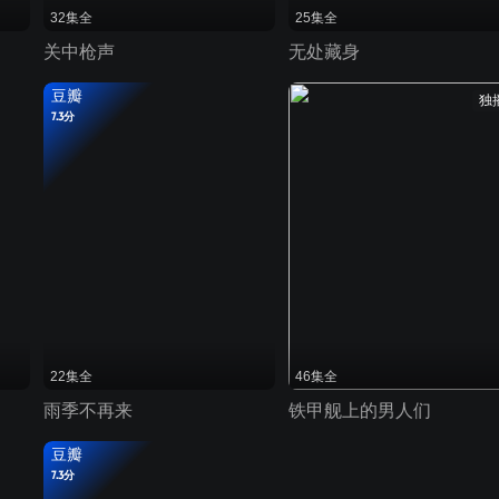
32集全
25集全
关中枪声
无处藏身
豆瓣
独
7.3分
22集全
46集全
雨季不再来
铁甲舰上的男人们
豆瓣
7.3分