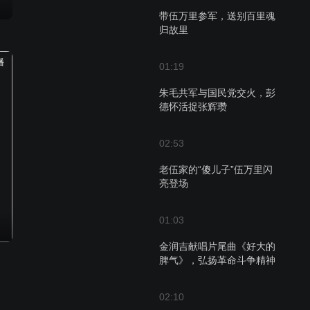
带伍万里参军，送别百里魂
归故里
播
01:19
朱毛共军与国民党交火，彭
德怀活捉张辉瓒
02:53
老伍家的“傻儿子”伍万里闪
亮登场
01:03
金润吉献唱片尾曲《好大的
脾气》，弘扬革命斗争精神
02:10