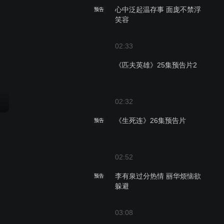
心中泛起温存事 面庞不禁浮
预告
笑容
02:33
《匹夫英雄》25集预告片2
02:32
《生死连》26集预告片
预告
02:52
李有泉过分热情 丽华烦恼欲
预告
躲避
03:08