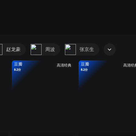
赵龙豪
周波
张京生
豆瓣
豆瓣
高清经典
高清经
8.2分
8.2分