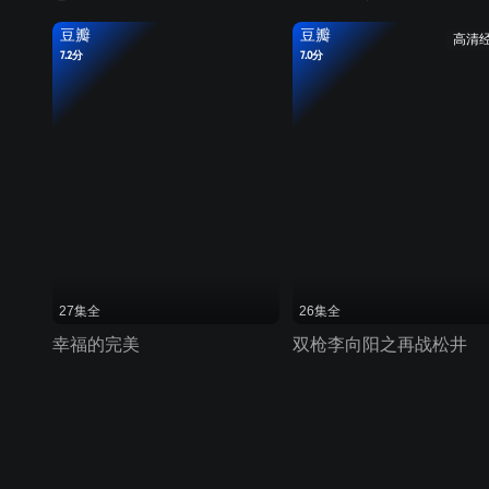
豆瓣
豆瓣
高清
7.2分
7.0分
27集全
26集全
幸福的完美
双枪李向阳之再战松井