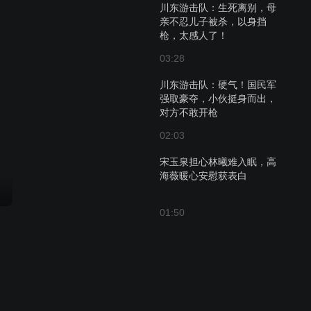
川东游击队：生死离别，母
亲不忍儿子被杀，以身挡
枪，太感人了！
03:28
川东游击队：硬气！国民军
强取豪夺，小伙挺身而出，
对方不敢开枪
02:03
宋玉泉担心林曦难入眠，高
海薇暖心安慰获表白
01:50
余从戎战死，万里久久不能
接受
01:18