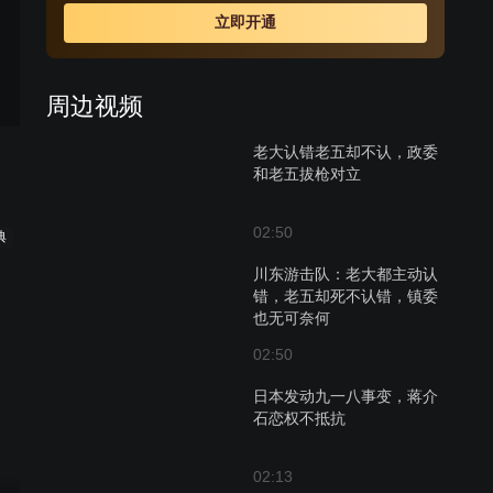
立即开通
周边视频
老大认错老五却不认，政委
和老五拔枪对立
02:50
典
川东游击队：老大都主动认
错，老五却死不认错，镇委
也无可奈何
02:50
日本发动九一八事变，蒋介
石恋权不抵抗
02:13