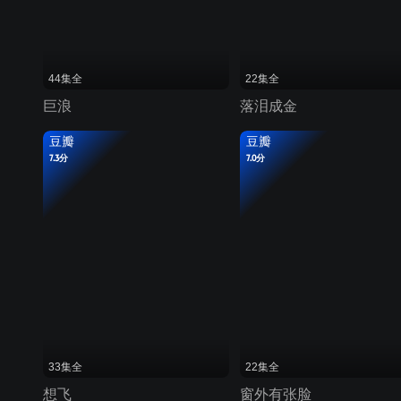
44集全
22集全
巨浪
落泪成金
豆瓣
豆瓣
7.3分
7.0分
33集全
22集全
想飞
窗外有张脸