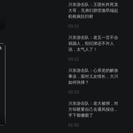
川东游击队：王团长炸死龙
大哥，兄弟们群愤激昂端起
机枪疯狂扫射
03:21
川东游击队：老五一言不合
就踢人，犯纪律还不许人
典
说，太气人了！
03:12
川东游击队：心系党的解放
事业，面对儿女情长，大川
如何抉择？
02:23
川东游击队：老大被绑，对
方却硬要自己去通风报信，
手下都傻眼了
01:55