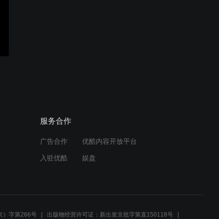
灵感碳王，处处都是“王曼
昱”的影子，所以会改名吗？
MN10
泥娃老师又出新板了？外置
的丹羽ZC了解一下！MN09
很适合夏天穿的球鞋，颜值
服务合作
性能都很能打！ -MN08
广告合作
优酷内容开放平台
入驻优酷
娱盘
蝴蝶D05和D09C的“青春
版”？！蝴蝶的胶皮这波赢麻
了？ -MN07
）字第266号
出版物经营许可证：新出发京批字第直150118号