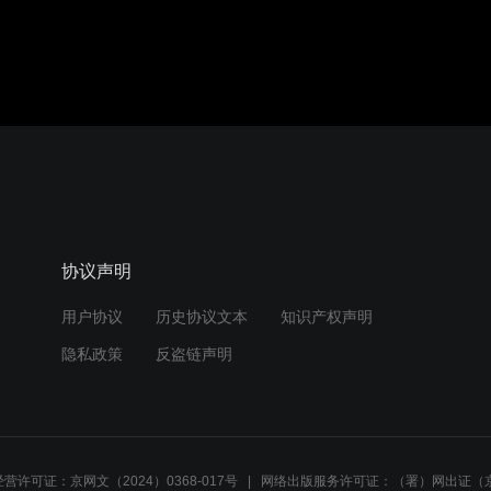
协议声明
用户协议
历史协议文本
知识产权声明
隐私政策
反盗链声明
营许可证：京网文（2024）0368-017号
网络出版服务许可证：（署）网出证（京