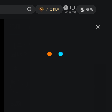
会员特惠
登录
历史
客户端
视频
讨论
【乒在民间】141 如何反撕高吊弧
圈球？
乒乓国球汇_guoqiuhui
关注
大鱼号认证作者·4.0万粉丝
视频