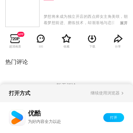
梦想将来成为独立开店的西点师女主角美咲，朝
着梦想前进、磨练技术，却渐渐地与恋爱无缘、
展开
忘了接吻的方法。某天，美咲被公司裁员，转职
活动也不顺利，情况荡到了谷底时，与高中时的
初恋情人柴崎千秋再会。美咲受到千秋的邀约，
超清画质
收藏
下载
分享
105
决定暂时在千秋经营、提供住宿的餐厅里打工。
天真的以为能与千秋在同个屋檐下的美咲，没想
到还有住着夏向、冬真另外两位兄弟。究竟理想
热门评论
中的王子千秋、花花公子冬真以及完全不把美咲
放在眼裡的夏向，哪个才是能打开美咲沉重心房
的真命天子呢？
暂无评论
打开方式
继续使用浏览器
Copyright©
2026
优酷 youku.com
版权所有
优酷
京ICP备06050721号-1
打开
为好内容全力以赴