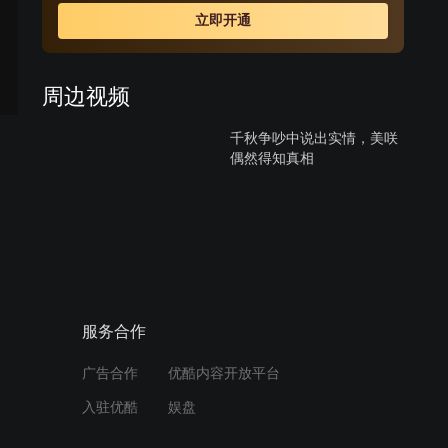
立即开通
周边视频
千秋争吵中说出实情，美咲
偶然得知真相
01:15
女主因门锁坏了被困，被一
男子救出
02:25
服务合作
酒吧独饮显落寞，老板一语
广告合作
优酷内容开放平台
道破夏向心声
入驻优酷
娱盘
00:44