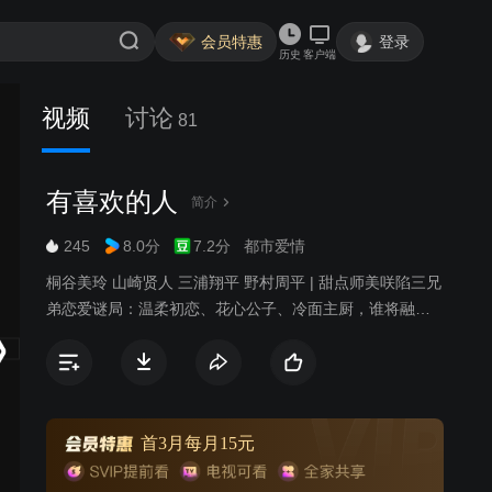
会员特惠
登录
历史
客户端
视频
讨论
81
有喜欢的人
简介
245
8.0分
7.2分
都市爱情
桐谷美玲 山崎贤人 三浦翔平 野村周平 | 甜点师美咲陷三兄
弟恋爱谜局：温柔初恋、花心公子、冷面主厨，谁将融化
她的心？
首3月每月15元