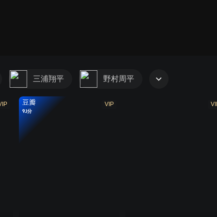
三浦翔平
野村周平
豆瓣
VIP
VIP
VI
9.1分