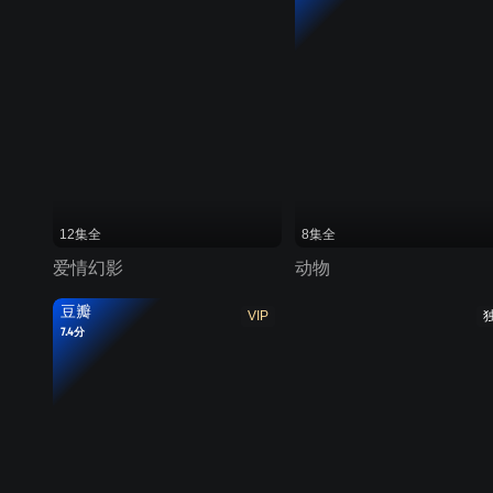
12集全
8集全
爱情幻影
动物
豆瓣
VIP
7.4分