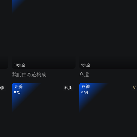
10集全
9集全
我们由奇迹构成
命运
豆瓣
豆瓣
独播
独播
VI
8.7分
8.6分