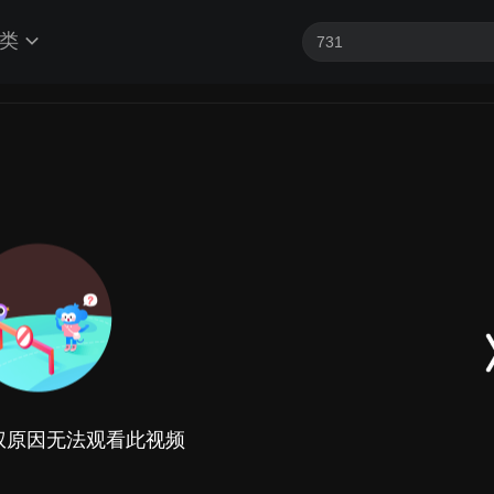
类
权原因无法观看此视频