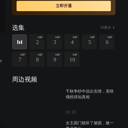
立即开通
选集
10集全
VIP
VIP
VIP
VIP
VIP
2
3
4
5
6
VIP
VIP
VIP
VIP
7
8
9
10
P
周边视频
千秋争吵中说出实情，美咲
偶然得知真相
01:15
女主因门锁坏了被困，被一