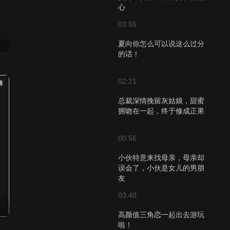
心
03:55
夏向你怎么可以说这么过分
的话！
02:21
播
总裁深情挽留灰姑娘，甜蜜
拥吻在一起，终于修成正果
00:56
小伙特意来找母亲，母亲却
误会了，小伙是女儿的男朋
友
03:40
高颜值三角恋一起出去游玩
啦！