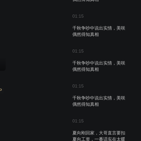
01:15
千秋争吵中说出实情，美咲
偶然得知真相
01:15
千秋争吵中说出实情，美咲
偶然得知真相
01:15
P
千秋争吵中说出实情，美咲
偶然得知真相
01:15
夏向刚回家，大哥直言要扣
夏向工资，一番话实在太暖