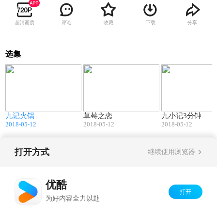
超清画质
评论
收藏
下载
分享
选集
9
13:37
06:53
九记火锅
草莓之恋
九小记3分钟
2018-05-12
2018-05-12
2018-05-12
打开方式
继续使用浏览器
Copyright©
2026
优酷 youku.com
版权所有
京ICP备06050721号-1
优酷
打开
为好内容全力以赴